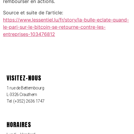
rembourser en actions.
Source et suite de l’article:
https://www.lessentiel.lu/fr/story/la-bulle-eclate-quand-
le-pari-sur-le-bitcoin-se-retourne-contre-les-
entreprises-103476812
VISITEZ-NOUS
1 rue de Bettembourg
L-3326 Crauthem
Tel: (+352) 2636 1747
HORAIRES