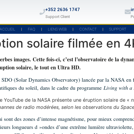
+352 2636 1747
i
Support Client
P
ACCUEIL
FAQ
LIENS WEB
CONTACT
SUPPORT
tion solaire filmée en 4
perbes images. Cette fois-ci, c’est l’observatoire de la dy
uption solaire, le tout en Ultra HD.
de SDO (Solar Dynamics Observatory) lancée par la NASA en fév
ntifiques du soleil, dans le cadre du programme
Living with a 
te YouTube de la NASA présente une éruption solaire de «
n
 pannes de radio modérées, selon les observations du Spac
 qui sont des zones d’intense magnétisme, pour mieux comprend
ieurs longueurs d »ondes d’une extrême lumière ultraviolette, 