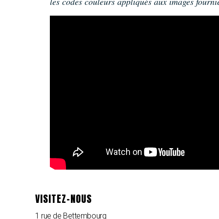
les codes couleurs appliqués aux images fournie
VISITEZ-NOUS
1 rue de Bettembourg