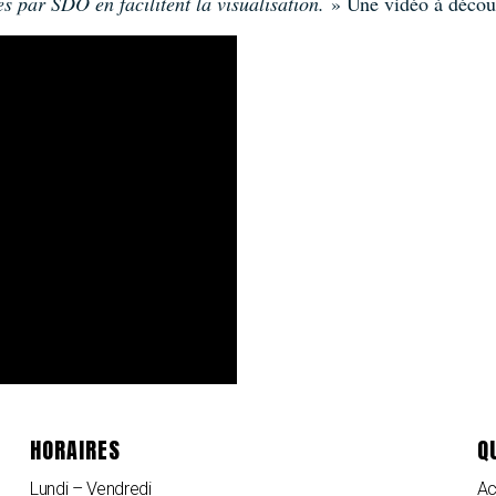
s par SDO en facilitent la visualisation.
» Une vidéo à découv
HORAIRES
Q
Lundi – Vendredi
Ac