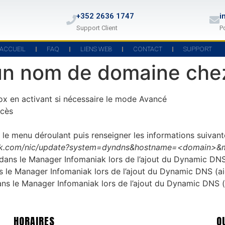
+352 2636 1747
i
Support Client
P
ACCUEIL
FAQ
LIENS WEB
CONTACT
SUPPORT
à un nom de domaine che
zbox en activant si nécessaire le mode Avancé
ccès
 le menu déroulant puis renseigner les informations suivant
iak.com/nic/update?system=dyndns&hostname=<domain>&
ans le Manager Infomaniak lors de l’ajout du Dynamic DNS
dans le Manager Infomaniak lors de l’ajout du Dynamic DNS (a
ans le Manager Infomaniak lors de l’ajout du Dynamic DNS (
HORAIRES
Q