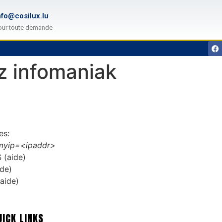
nfo@cosilux.lu
our toute demande
z infomaniak
es:
myip=<ipaddr>
 (aide)
ide)
aide)
UICK LINKS