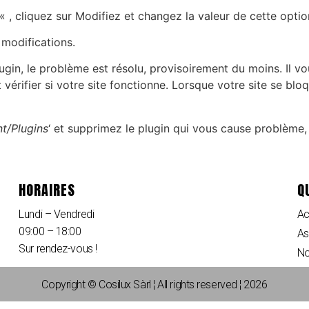
« , cliquez sur Modifiez et changez la valeur de cette optio
 modifications.
lugin, le problème est résolu, provisoirement du moins. Il v
 vérifier si votre site fonctionne. Lorsque votre site se blo
t/Plugins
‘ et supprimez le plugin qui vous cause problème
HORAIRES
Q
Lundi – Vendredi
Ac
09:00 – 18:00
As
Sur rendez-vous !
No
Copyright © Cosilux Sàrl ¦ All rights reserved ¦ 2026