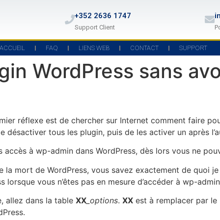
+352 2636 1747
i
Support Client
P
ACCUEIL
FAQ
LIENS WEB
CONTACT
SUPPORT
ugin WordPress sans avo
ier réflexe est de chercher sur Internet comment faire pour 
ésactiver tous les plugin, puis de les activer un après l’au
lus accès à wp-admin dans WordPress, dès lors vous ne pouve
 de la mort de WordPress, vous savez exactement de quoi je p
s lorsque vous n’êtes pas en mesure d’accéder à wp-admin
, allez dans la table
XX
_options
.
XX
est à remplacer par le
dPress.