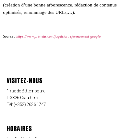
(création d’une bonne arborescence, rédaction de contenus
optimisés, renommage des URLs,…).
Source :
https://www.primelis.com/faq/delai-referencement-google/
VISITEZ-NOUS
1 rue de Bettembourg
L-3326 Crauthem
Tel: (+352) 2636 1747
HORAIRES